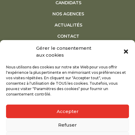
CANDIDATS
NOS AGENCES
ACTUALITÉS
CONTACT
Gérer le consentement
NOTRE PLAQUETTE
aux cookies
Nous utilisons des cookies sur notre site Web pour vous offrir
TÉLÉCHARGER LA PLAQUETTE
l'expérience la plus pertinente en mémorisant vos préférences et
vos visites répétées. En cliquant sur "Accepter tout", vous
consentez à l'utilisation de TOUS les cookies. Toutefois, vous
pouvez visiter "Paramètres des cookies" pour fournir un
consentement contrôlé.
Mentions légales
Accepter
Conception : Réalisation : DLC Communication :
david@dl-c.fr
Refuser